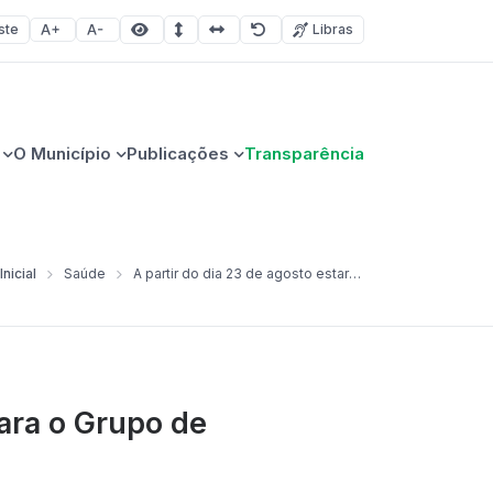
ste
Libras
Aumentar fonte
Diminuir fonte
Área selecionada
Espaçamento de linha
Espaço dos caracteres
Redefinir
O Município
Publicações
Transparência
Inicial
Saúde
A partir do dia 23 de agosto estarão abertas as inscrições para o Grupo de Reeducação Alimentar de Não-Me-Toque
para o Grupo de