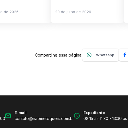
ho de 2026
20 de julho de 2026
Compartilhe essa página:
Whatsapp
E-mail
Expediente
600
contato@naometoquers.com.br
08:15 às 11:30 - 13:30 às