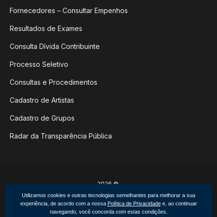
Fornecedores – Consultar Empenhos
Resultados de Exames
Consulta Dívida Contribuinte
Processo Seletivo
Consultas e Procedimentos
Cadastro de Artistas
Cadastro de Grupos
Radar da Transparência Pública
2026 ©
Poder Executivo de Não-Me-Toque
Utilizamos cookies e outras tecnologias semelhantes para melhorar a sua
Todos os direitos reservados.
experiência, de acordo com a nossa
Política de Privacidade
e, ao continuar
Feito por upside.rs
navegando, você concorda com estas condições.