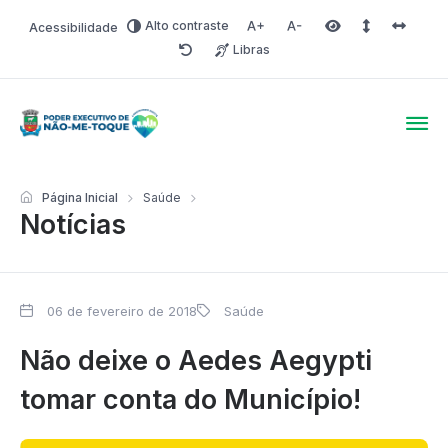
Alto contraste
Acessibilidade
Aumentar fonte
Diminuir fonte
Área selecionada
Espaçamento 
Espaço 
Libras
Redefinir
Poder Executivo de Não-
Página Inicial
Saúde
Notícias
06 de fevereiro de 2018
Saúde
Não deixe o Aedes Aegypti
tomar conta do Município!