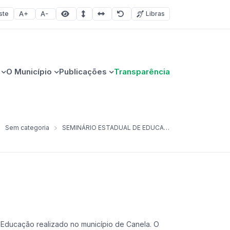
ste
Libras
Aumentar fonte
Diminuir fonte
Área selecionada
Espaçamento de linha
Espaço dos caracteres
Redefinir
O Município
Publicações
Transparência
Sem categoria
SEMINÁRIO ESTADUAL DE EDUCAÇÃO EM CANELA
 Educação realizado no município de Canela. O