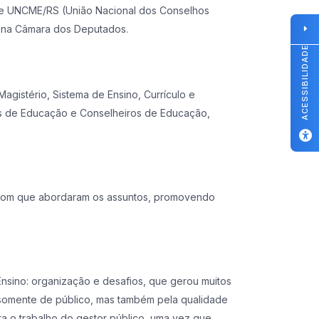
 e UNCME/RS (União Nacional dos Conselhos
o na Câmara dos Deputados.
ACESSIBILIDADE
agistério, Sistema de Ensino, Currículo e
is de Educação e Conselheiros de Educação,
e com que abordaram os assuntos, promovendo
sino: organização e desafios, que gerou muitos
 somente de público, mas também pela qualidade
a o trabalho do gestor público, uma vez que,