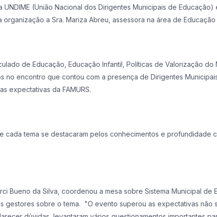
a UNDIME (União Nacional dos Dirigentes Municipais de Educação)
 organização a Sra. Mariza Abreu, assessora na área de Educaçã
ulado de Educação, Educação Infantil, Políticas de Valorização do M
dos no encontro que contou com a presença de Dirigentes Municipa
o as expectativas da FAMURS.
s de cada tema se destacaram pelos conhecimentos e profundidad
i Bueno da Silva, coordenou a mesa sobre Sistema Municipal de En
os gestores sobre o tema. "O evento superou as expectativas não
arecer dúvidas, levantaram vários questionamentos importantes par