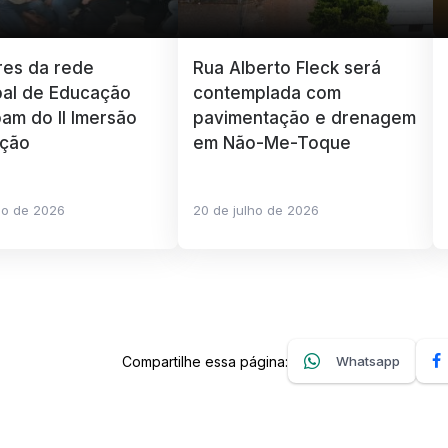
res da rede
Rua Alberto Fleck será
pal de Educação
contemplada com
pam do II Imersão
pavimentação e drenagem
ção
em Não-Me-Toque
ho de 2026
20 de julho de 2026
Compartilhe essa página:
Whatsapp