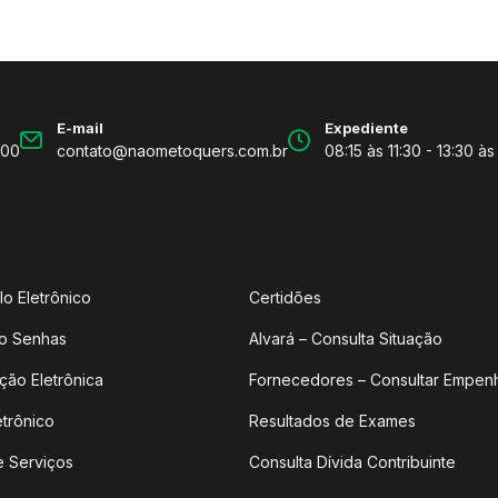
E-mail
Expediente
600
contato@naometoquers.com.br
08:15 às 11:30 - 13:30 às
lo Eletrônico
Certidões
o Senhas
Alvará – Consulta Situação
ção Eletrônica
Fornecedores – Consultar Empen
etrônico
Resultados de Exames
e Serviços
Consulta Dívida Contribuinte