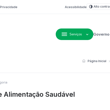
Alto contra
e Privacidade
Acessibilidade
Governo
Serviços
ivo de Não-Me-Toque
Página Inicial
goria
 e Alimentação Saudável