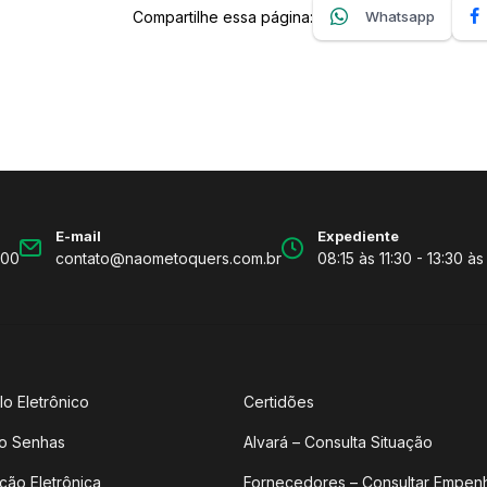
Compartilhe essa página:
Whatsapp
E-mail
Expediente
600
contato@naometoquers.com.br
08:15 às 11:30 - 13:30 às
lo Eletrônico
Certidões
o Senhas
Alvará – Consulta Situação
ção Eletrônica
Fornecedores – Consultar Empen