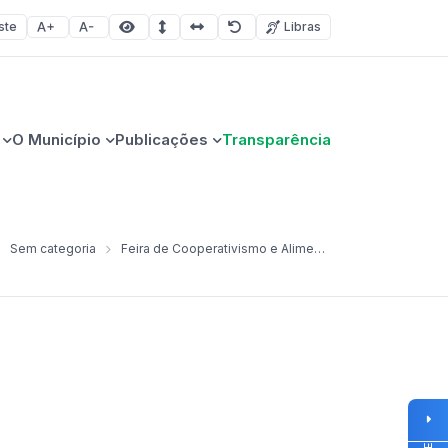
ste
Libras
Aumentar fonte
Diminuir fonte
Área selecionada
Espaçamento de linha
Espaço dos caracteres
Redefinir
O Município
Publicações
Transparência
Sem categoria
Feira de Cooperativismo e Alimentação Saudável