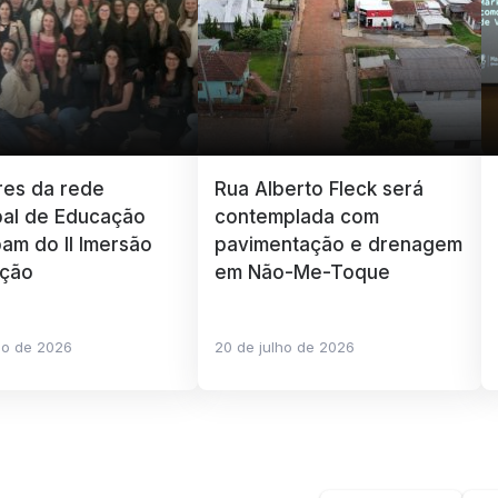
res da rede
Rua Alberto Fleck será
pal de Educação
contemplada com
pam do II Imersão
pavimentação e drenagem
ção
em Não-Me-Toque
ho de 2026
20 de julho de 2026