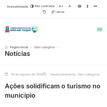
Alto contraste
Acessibilidade
Aumentar fonte
Diminuir fonte
Área selecionada
Espaçamento 
Espaço 
Libras
Redefinir
Poder Executivo de Não-
Página Inicial
Sem categoria
Notícias
19 de agosto de 2009
Desenvolvimento
,
Sem categoria
Ações solidificam o turismo no
município