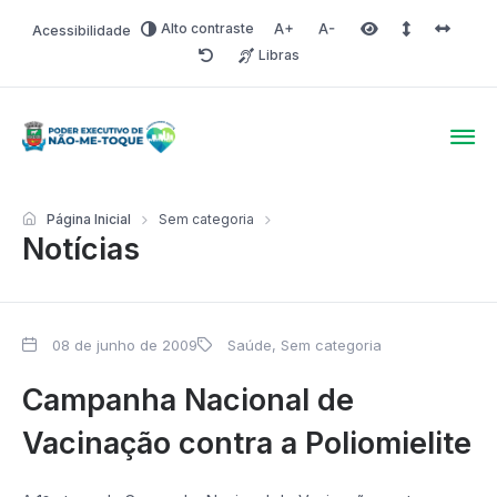
Alto contraste
Acessibilidade
Aumentar fonte
Diminuir fonte
Área selecionada
Espaçamento 
Espaço 
Libras
Redefinir
Poder Executivo de Não-
Página Inicial
Sem categoria
Notícias
08 de junho de 2009
Saúde
,
Sem categoria
Campanha Nacional de
Vacinação contra a Poliomielite