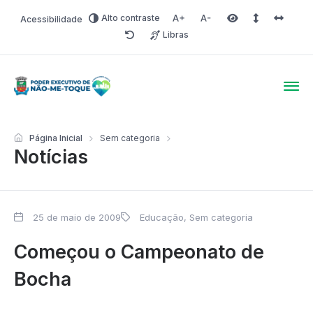
Alto contraste
Acessibilidade
Aumentar fonte
Diminuir fonte
Área selecionada
Espaçamento 
Espaço 
Libras
Redefinir
Poder Executivo de Não-
Página Inicial
Sem categoria
Notícias
25 de maio de 2009
Educação
,
Sem categoria
Começou o Campeonato de
Bocha