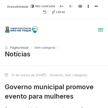
Alto contraste
Acessibilidade
Aumentar fonte
Diminuir fonte
Área selecionada
Espaçamento 
Espaço 
Libras
Redefinir
Poder Executivo de Não-
Página Inicial
Sem categoria
Notícias
15 de março de 2009
Governo
,
Sem categoria
Governo municipal promove
evento para mulheres