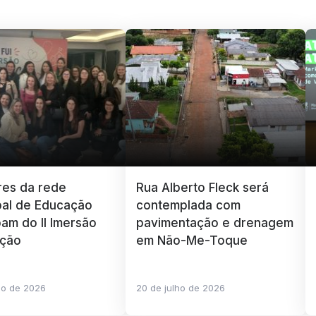
res da rede
Rua Alberto Fleck será
pal de Educação
contemplada com
pam do II Imersão
pavimentação e drenagem
ção
em Não-Me-Toque
ho de 2026
20 de julho de 2026