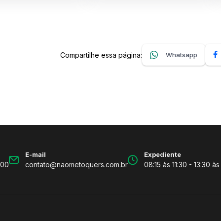
Compartilhe essa página:
Whatsapp
E-mail
Expediente
600
contato@naometoquers.com.br
08:15 às 11:30 - 13:30 às