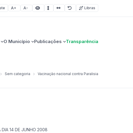
ste
Libras
Aumentar fonte
Diminuir fonte
Área selecionada
Espaçamento de linha
Espaço dos caracteres
Redefinir
O Município
Publicações
Transparência
Sem categoria
Vacinação nacional contra Paralisia
 DIA 14 DE JUNHO 2008