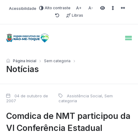
Alto contraste
Acessibilidade
Aumentar fonte
Diminuir fonte
Área selecionada
Espaçamento 
Espaço 
Libras
Redefinir
Poder Executivo de Não-
Página Inicial
Sem categoria
Notícias
04 de outubro de
Assistência Social
,
Sem
2007
categoria
Comdica de NMT participou da
VI Conferência Estadual