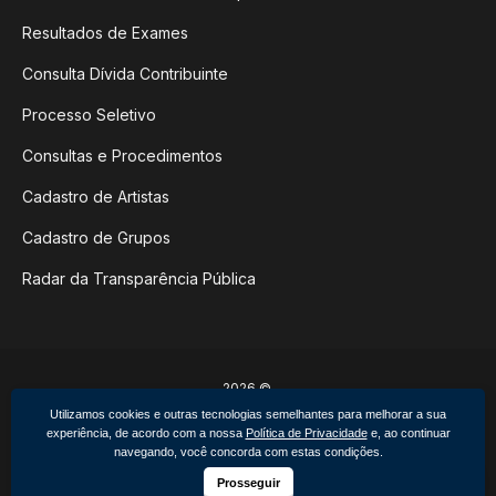
Resultados de Exames
Consulta Dívida Contribuinte
Processo Seletivo
Consultas e Procedimentos
Cadastro de Artistas
Cadastro de Grupos
Radar da Transparência Pública
2026 ©
Poder Executivo de Não-Me-Toque
Utilizamos cookies e outras tecnologias semelhantes para melhorar a sua
Todos os direitos reservados.
experiência, de acordo com a nossa
Política de Privacidade
e, ao continuar
Feito por upside.rs
navegando, você concorda com estas condições.
Facebook
Instagram
Prosseguir