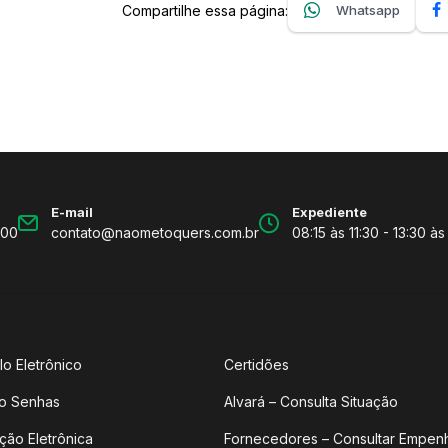
Compartilhe essa página:
Whatsapp
E-mail
Expediente
600
contato@naometoquers.com.br
08:15 às 11:30 - 13:30 às
lo Eletrônico
Certidões
o Senhas
Alvará – Consulta Situação
ção Eletrônica
Fornecedores – Consultar Empen