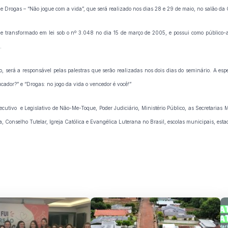
ol e Drogas – “Não jogue com a vida”, que será realizado nos dias 28 e 29 de maio, no salão d
do e transformado em lei sob o nº 3.048 no dia 15 de março de 2005, e possui como público
.
, será a responsável pelas palestras que serão realizadas nos dois dias do seminário. A esp
ducador?” e “Drogas: no jogo da vida o vencedor é você!”
ecutivo e Legislativo de Não-Me-Toque, Poder Judiciário, Ministério Público, as Secretarias
a, Conselho Tutelar, Igreja Católica e Evangélica Luterana no Brasil, escolas municipais, esta