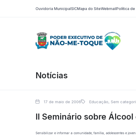
Ouvidoria Municipal
SIC
Mapa do Site
Webmail
Política d
Poder Execut
Notícias
17 de maio de 2006
Educação
,
Sem categor
II Seminário sobre Álcoo
Sensibilizar e informar a comunidade, família, adolescentes e joven