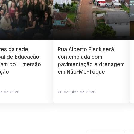
res da rede
Rua Alberto Fleck será
pal de Educação
contemplada com
pam do II Imersão
pavimentação e drenagem
ção
em Não-Me-Toque
ho de 2026
20 de julho de 2026