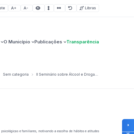
ste
Libras
Aumentar fonte
Diminuir fonte
Área selecionada
Espaçamento de linha
Espaço dos caracteres
Redefinir
O Município
Publicações
Transparência
Sem categoria
II Seminário sobre Álcool e Drogas “Não jogue com a vida”
psicológicas e familiares, motivando a escolha de hábitos e atitudes