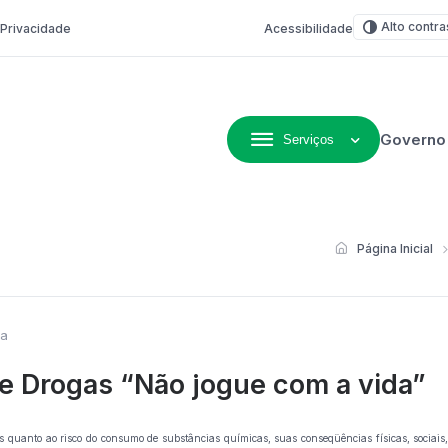
Alto contra
e Privacidade
Acessibilidade
Governo
Serviços
ivo de Não-Me-Toque
Página Inicial
ia
l e Drogas “Não jogue com a vida”
s quanto ao risco do consumo de substâncias químicas, suas conseqüências físicas, sociais, 