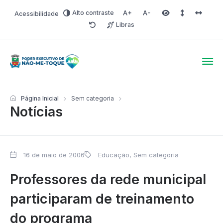
Alto contraste
Acessibilidade
Aumentar fonte
Diminuir fonte
Área selecionada
Espaçamento 
Espaço 
Libras
Redefinir
Poder Executivo de Não-
Página Inicial
Sem categoria
Notícias
16 de maio de 2006
Educação
,
Sem categoria
Professores da rede municipal
participaram de treinamento
do programa